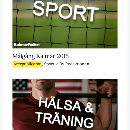
Målgång Kalmar 2015
Återpublicerat
,
Sport
/ By
Redaktionen