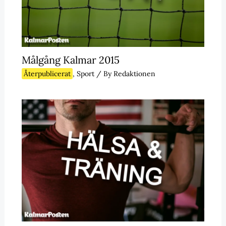
Målgång Kalmar 2015
Återpublicerat
,
Sport
/ By
Redaktionen