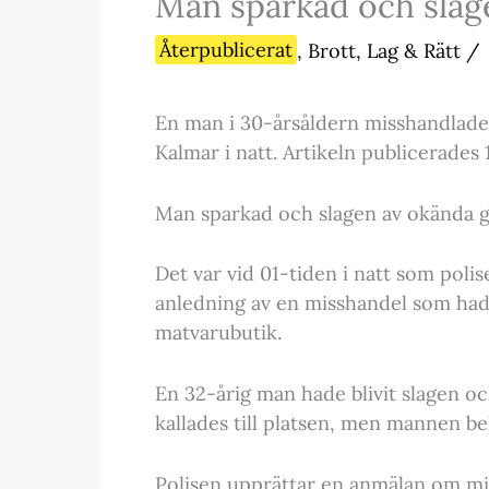
Man sparkad och slag
Återpublicerat
,
Brott, Lag & Rätt
/
En man i 30-årsåldern misshandlades
Kalmar i natt. Artikeln publicerades 
Man sparkad och slagen av okända 
Det var vid 01-tiden i natt som poli
anledning av en misshandel som hade
matvarubutik.
En 32-årig man hade blivit slagen o
kallades till platsen, men mannen beh
Polisen upprättar en anmälan om mi