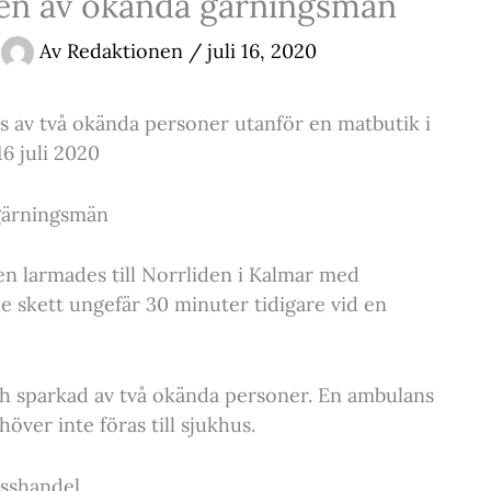
en av okända gärningsmän
Av
Redaktionen
/
juli 16, 2020
 av två okända personer utanför en matbutik i
16 juli 2020
gärningsmän
sen larmades till Norrliden i Kalmar med
 skett ungefär 30 minuter tidigare vid en
ch sparkad av två okända personer. En ambulans
över inte föras till sjukhus.
sshandel.