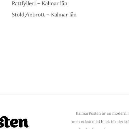
Rattfylleri – Kalmar län
Stöld/inbrott – Kalmar län
KalmarPosten är en modern lo
men också med blick för det stör