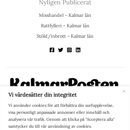
Nyligen Publicerat
Misshandel – Kalmar län
Rattfylleri – Kalmar län
Stöld/inbrott – Kalmar län
Vi värdesätter din integritet
KalmarPosten är en modern lokalnyhetstidning på nätet. Med
Vi använder cookies för att förbättra din surfupplevelse,
fokus på Kalmarregionen, men också med blick för det större
visa personligt anpassade annonser eller innehåll och
perspektivet, vill vi vara din självklara kanal för nyheter,
analysera vår trafik. Genom att klicka på "Acceptera alla"
berättelser och engagemang. KalmarPosten grundades 1988 och
samtycker du till vår användning av cookies.
fick nya ägare 2025.