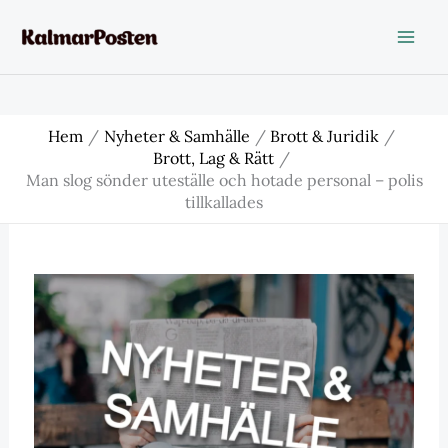
Hoppa
till
innehåll
Hem
Nyheter & Samhälle
Brott & Juridik
Brott, Lag & Rätt
Man slog sönder uteställe och hotade personal – polis
tillkallades