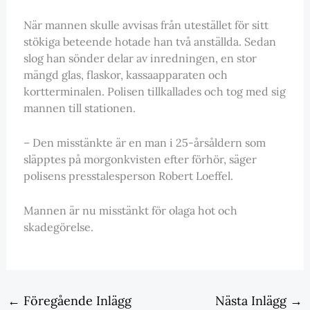
När mannen skulle avvisas från utestället för sitt
stökiga beteende hotade han två anställda. Sedan
slog han sönder delar av inredningen, en stor
mängd glas, flaskor, kassaapparaten och
kortterminalen. Polisen tillkallades och tog med sig
mannen till stationen.
– Den misstänkte är en man i 25-årsåldern som
släpptes på morgonkvisten efter förhör, säger
polisens presstalesperson Robert Loeffel.
Mannen är nu misstänkt för olaga hot och
skadegörelse.
←
Föregående Inlägg
Nästa Inlägg
→