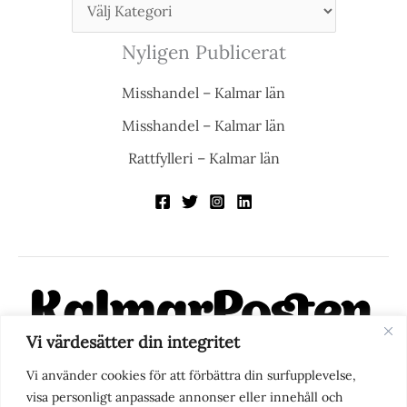
Nyligen Publicerat
Misshandel – Kalmar län
Misshandel – Kalmar län
Rattfylleri – Kalmar län
Vi värdesätter din integritet
KalmarPosten är en modern lokalnyhetstidning på nätet. Med
Vi använder cookies för att förbättra din surfupplevelse,
fokus på Kalmarregionen, men också med blick för det större
visa personligt anpassade annonser eller innehåll och
perspektivet, vill vi vara din självklara kanal för nyheter,