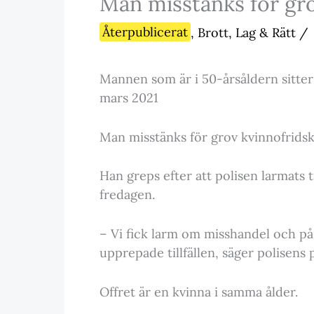
Man misstänks för gr
Återpublicerat
,
Brott, Lag & Rätt
/
Mannen som är i 50-årsåldern sitter
mars 2021
Man misstänks för grov kvinnofrids
Han greps efter att polisen larmats t
fredagen.
– Vi fick larm om misshandel och p
upprepade tillfällen, säger polisens
Offret är en kvinna i samma ålder.