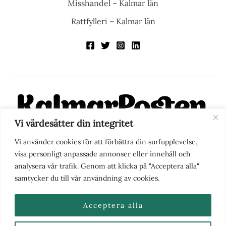
Misshandel – Kalmar län
Rattfylleri – Kalmar län
Vi värdesätter din integritet
KalmarPosten är en modern lokalnyhetstidning på nätet. Med
Vi använder cookies för att förbättra din surfupplevelse,
fokus på Kalmarregionen, men också med blick för det större
visa personligt anpassade annonser eller innehåll och
perspektivet, vill vi vara din självklara kanal för nyheter,
analysera vår trafik. Genom att klicka på "Acceptera alla"
berättelser och engagemang. KalmarPosten grundades 1988 och
samtycker du till vår användning av cookies.
fick nya ägare 2025.
Acceptera alla