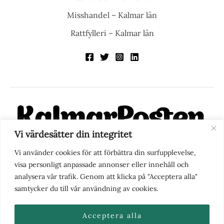
Misshandel – Kalmar län
Rattfylleri – Kalmar län
Vi värdesätter din integritet
KalmarPosten är en modern lokalnyhetstidning på nätet. Med
Vi använder cookies för att förbättra din surfupplevelse,
fokus på Kalmarregionen, men också med blick för det större
visa personligt anpassade annonser eller innehåll och
perspektivet, vill vi vara din självklara kanal för nyheter,
analysera vår trafik. Genom att klicka på "Acceptera alla"
berättelser och engagemang. KalmarPosten grundades 1988 och
samtycker du till vår användning av cookies.
fick nya ägare 2025.
Acceptera alla