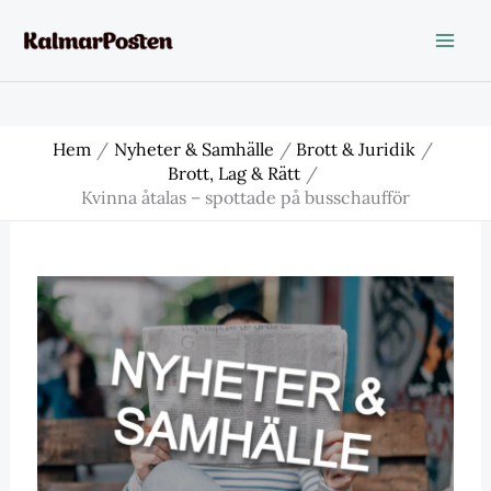
Hoppa
till
innehåll
Hem
Nyheter & Samhälle
Brott & Juridik
Brott, Lag & Rätt
Kvinna åtalas – spottade på busschaufför