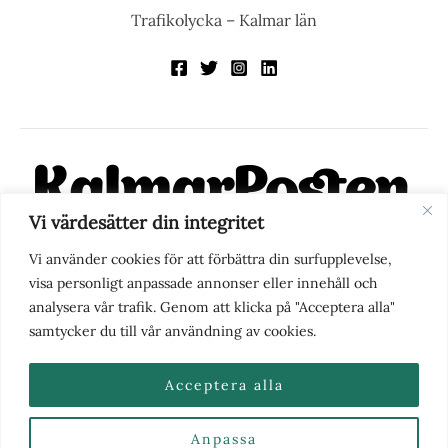
Trafikolycka – Kalmar län
Vi värdesätter din integritet
KalmarPosten är en modern lokalnyhetstidning på nätet. Med
Vi använder cookies för att förbättra din surfupplevelse,
fokus på Kalmarregionen, men också med blick för det större
visa personligt anpassade annonser eller innehåll och
perspektivet, vill vi vara din självklara kanal för nyheter,
analysera vår trafik. Genom att klicka på "Acceptera alla"
berättelser och engagemang. KalmarPosten grundades 1988 och
samtycker du till vår användning av cookies.
fick nya ägare 2025.
Acceptera alla
Anpassa
Nyhetstips eller frågor?
Kontakta oss
| Copyright ©