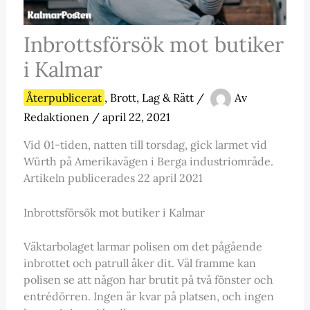
Inbrottsförsök mot butiker
i Kalmar
Återpublicerat
,
Brott, Lag & Rätt
/
Av
Redaktionen
/
april 22, 2021
Vid 01-tiden, natten till torsdag, gick larmet vid
Würth på Amerikavägen i Berga industriområde.
Artikeln publicerades 22 april 2021
Inbrottsförsök mot butiker i Kalmar
Väktarbolaget larmar polisen om det pågående
inbrottet och patrull åker dit. Väl framme kan
polisen se att någon har brutit på två fönster och
entrédörren. Ingen är kvar på platsen, och ingen