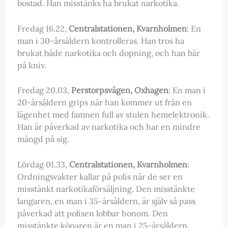
bostad. Han misstänks ha brukat narkotika.
Fredag 16.22,
Centralstationen, Kvarnholmen
: En
man i 30-årsåldern kontrolleras. Han tros ha
brukat både narkotika och dopning, och han bär
på kniv.
Fredag 20.03,
Perstorpsvägen, Oxhagen
: En man i
20-årsåldern grips när han kommer ut från en
lägenhet med famnen full av stulen hemelektronik.
Han är påverkad av narkotika och har en mindre
mängd på sig.
Lördag 01.33,
Centralstationen, Kvarnholmen
:
Ordningsvakter kallar på polis när de ser en
misstänkt narkotikaförsäljning. Den misstänkte
langaren, en man i 35-årsåldern, är själv så pass
påverkad att polisen lobbar honom. Den
misstänkte köparen är en man i 25-årsåldern.