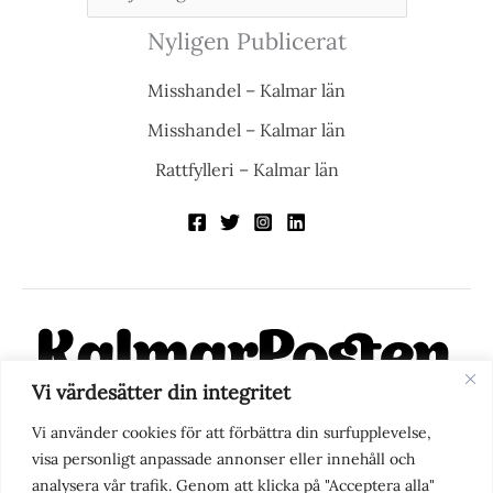
Nyligen Publicerat
Misshandel – Kalmar län
Misshandel – Kalmar län
Rattfylleri – Kalmar län
Vi värdesätter din integritet
KalmarPosten är en modern lokalnyhetstidning på nätet. Med
Vi använder cookies för att förbättra din surfupplevelse,
fokus på Kalmarregionen, men också med blick för det större
visa personligt anpassade annonser eller innehåll och
perspektivet, vill vi vara din självklara kanal för nyheter,
analysera vår trafik. Genom att klicka på "Acceptera alla"
berättelser och engagemang. KalmarPosten grundades 1988 och