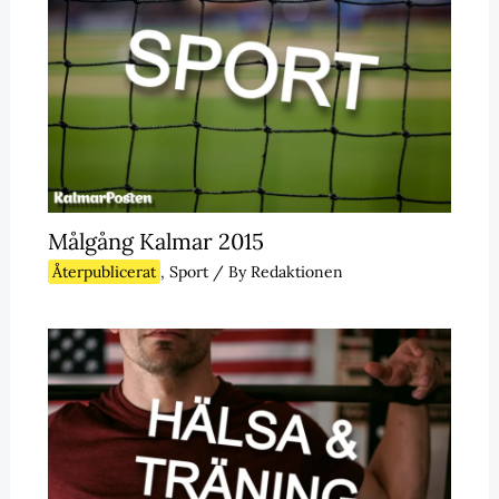
Målgång Kalmar 2015
Återpublicerat
,
Sport
/ By
Redaktionen