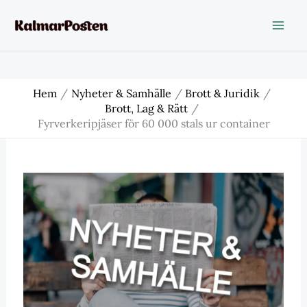
Hoppa
till
innehåll
Hem
Nyheter & Samhälle
Brott & Juridik
Brott, Lag & Rätt
Fyrverkeripjäser för 60 000 stals ur container