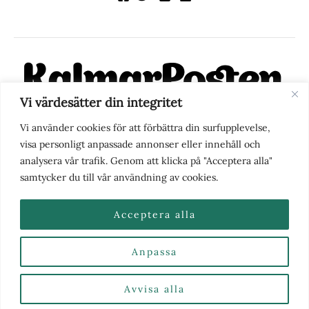
Vi värdesätter din integritet
KalmarPosten är en modern lokalnyhetstidning på nätet. Med
Vi använder cookies för att förbättra din surfupplevelse,
fokus på Kalmarregionen, men också med blick för det större
visa personligt anpassade annonser eller innehåll och
perspektivet, vill vi vara din självklara kanal för nyheter,
analysera vår trafik. Genom att klicka på "Acceptera alla"
berättelser och engagemang. KalmarPosten grundades 1988 och
samtycker du till vår användning av cookies.
fick nya ägare 2025.
Acceptera alla
Anpassa
Nyhetstips eller frågor?
Kontakta oss
| Copyright ©
2026 | Kalmarposten.se |
Se alla Kategorier & Ämnen
här
Avvisa alla