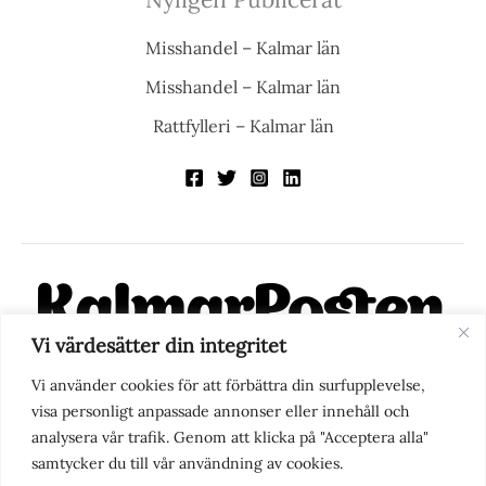
Misshandel – Kalmar län
Misshandel – Kalmar län
Rattfylleri – Kalmar län
Vi värdesätter din integritet
KalmarPosten är en modern lokalnyhetstidning på nätet. Med
Vi använder cookies för att förbättra din surfupplevelse,
fokus på Kalmarregionen, men också med blick för det större
visa personligt anpassade annonser eller innehåll och
perspektivet, vill vi vara din självklara kanal för nyheter,
analysera vår trafik. Genom att klicka på "Acceptera alla"
berättelser och engagemang. KalmarPosten grundades 1988 och
samtycker du till vår användning av cookies.
fick nya ägare 2025.