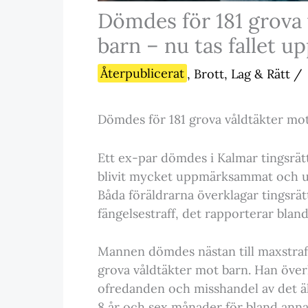
Dömdes för 181 grova 
barn – nu tas fallet u
Återpublicerat
,
Brott, Lag & Rätt
/
Dömdes för 181 grova våldtäkter mot 
Ett ex-par dömdes i Kalmar tingsrätt
blivit mycket uppmärksammat och und
Båda föräldrarna överklagar tingsrä
fängelsestraff, det rapporterar bla
Mannen dömdes nästan till maxstraff
grova våldtäkter mot barn. Han över
ofredanden och misshandel av det äl
8 år och sex månader för bland annat 