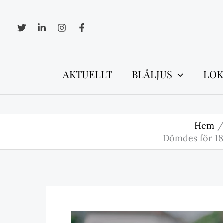
Hoppa
till
innehåll
AKTUELLT
BLÅLJUS
LOK
Hem
Dömdes för 181