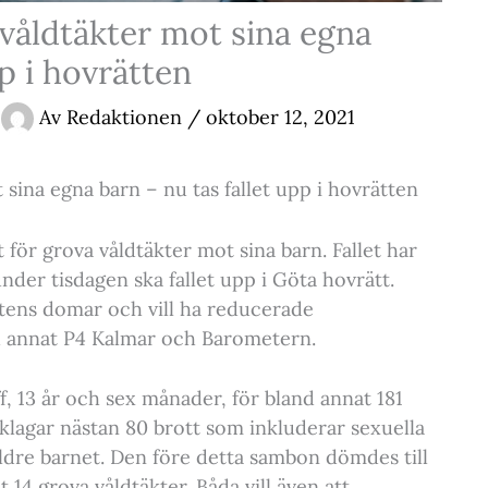
våldtäkter mot sina egna
pp i hovrätten
Av
Redaktionen
/
oktober 12, 2021
sina egna barn – nu tas fallet upp i hovrätten
 för grova våldtäkter mot sina barn. Fallet har
er tisdagen ska fallet upp i Göta hovrätt.
ttens domar och vill ha reducerade
nd annat P4 Kalmar och Barometern.
, 13 år och sex månader, för bland annat 181
klagar nästan 80 brott som inkluderar sexuella
dre barnet. Den före detta sambon dömdes till
14 grova våldtäkter. Båda vill även att