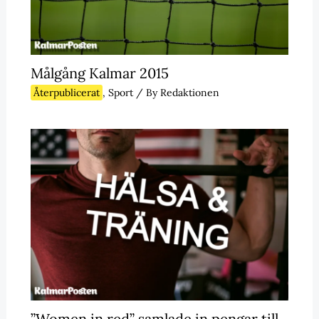
Målgång Kalmar 2015
Återpublicerat
,
Sport
/ By
Redaktionen
”Women in red” samlade in pengar till