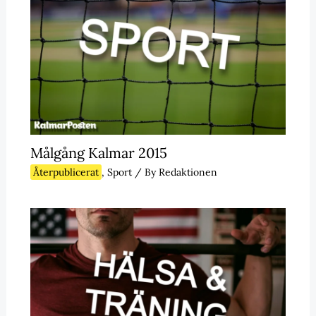
Målgång Kalmar 2015
Återpublicerat
,
Sport
/ By
Redaktionen