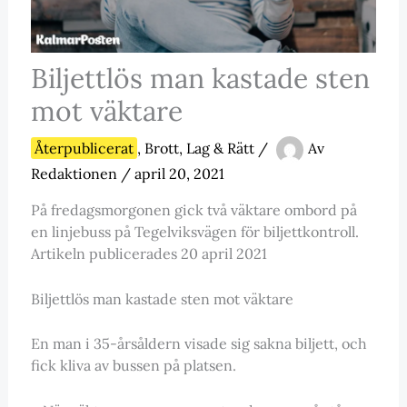
Biljettlös man kastade sten
mot väktare
Återpublicerat
,
Brott, Lag & Rätt
/
Av
Redaktionen
/
april 20, 2021
På fredagsmorgonen gick två väktare ombord på
en linjebuss på Tegelviksvägen för biljettkontroll.
Artikeln publicerades 20 april 2021
Biljettlös man kastade sten mot väktare
En man i 35-årsåldern visade sig sakna biljett, och
fick kliva av bussen på platsen.