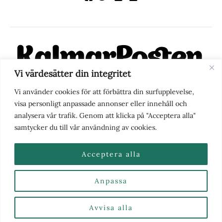
Vi värdesätter din integritet
KalmarPosten är en modern lokalnyhetstidning på nätet. Med
Vi använder cookies för att förbättra din surfupplevelse,
fokus på Kalmarregionen, men också med blick för det större
visa personligt anpassade annonser eller innehåll och
perspektivet, vill vi vara din självklara kanal för nyheter,
analysera vår trafik. Genom att klicka på "Acceptera alla"
berättelser och engagemang. KalmarPosten grundades 1988 och
samtycker du till vår användning av cookies.
fick nya ägare 2025.
Acceptera alla
Anpassa
Nyhetstips eller frågor?
Kontakta oss
| Copyright ©
2026 | Kalmarposten.se |
Se alla Kategorier & Ämnen
här
Avvisa alla