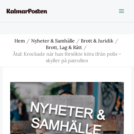
Hoppa
till
innehåll
Hem
Nyheter & Samhälle
Brott & Juridik
Brott, Lag & Rätt
Åtal: Krockade när han försökte köra ifrån polis –
skyller på patrullen