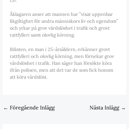
Åklagaren anser att mannen har ”visat uppenbar
likgiltighet för andra människors liv och egendom”
och yrkar på grov vårdslöshet i trafik och grovt
rattfylleri samt olovlig körning.
Bilisten, en man i 25-årsåldern, erkänner grovt
rattfylleri och olovlig körning, men förnekar grov
vårdslöshet i trafik. Han säger han försökte köra
ifrån polisen, men att det var de som fick honom
att köra vårdslöst.
←
Föregående Inlägg
Nästa Inlägg
→