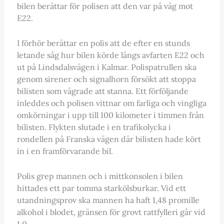
bilen berättar för polisen att den var på väg mot
E22.
I förhör berättar en polis att de efter en stunds
letande såg hur bilen körde längs avfarten E22 och
ut på Lindsdalsvägen i Kalmar. Polispatrullen ska
genom sirener och signalhorn försökt att stoppa
bilisten som vägrade att stanna. Ett förföljande
inleddes och polisen vittnar om farliga och vingliga
omkörningar i upp till 100 kilometer i timmen från
bilisten. Flykten slutade i en trafikolycka i
rondellen på Franska vägen där bilisten hade kört
in i en framförvarande bil.
Polis grep mannen och i mittkonsolen i bilen
hittades ett par tomma starkölsburkar. Vid ett
utandningsprov ska mannen ha haft 1,48 promille
alkohol i blodet, gränsen för grovt rattfylleri går vid
1,0.