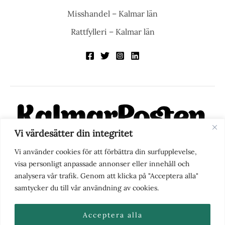
Misshandel – Kalmar län
Rattfylleri – Kalmar län
Vi värdesätter din integritet
KalmarPosten är en modern lokalnyhetstidning på nätet. Med
Vi använder cookies för att förbättra din surfupplevelse,
fokus på Kalmarregionen, men också med blick för det större
visa personligt anpassade annonser eller innehåll och
perspektivet, vill vi vara din självklara kanal för nyheter,
analysera vår trafik. Genom att klicka på "Acceptera alla"
berättelser och engagemang. KalmarPosten grundades 1988 och
samtycker du till vår användning av cookies.
fick nya ägare 2025.
Acceptera alla