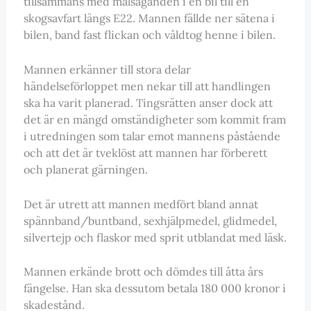
tillsammans med målsäganden i en bil till en
skogsavfart längs E22. Mannen fällde ner sätena i
bilen, band fast flickan och våldtog henne i bilen.
Mannen erkänner till stora delar
händelseförloppet men nekar till att handlingen
ska ha varit planerad. Tingsrätten anser dock att
det är en mängd omständigheter som kommit fram
i utredningen som talar emot mannens påstående
och att det är tveklöst att mannen har förberett
och planerat gärningen.
Det är utrett att mannen medfört bland annat
spännband/buntband, sexhjälpmedel, glidmedel,
silvertejp och flaskor med sprit utblandat med läsk.
Mannen erkände brott och dömdes till åtta års
fängelse. Han ska dessutom betala 180 000 kronor i
skadestånd.