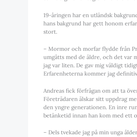
19-åringen har en utländsk bakgrund,
hans bakgrund har gett honom erfare
stort.
– Mormor och morfar flydde från Pra
umgåtts med de äldre, och det var
jag var liten. De gav mig väldigt tidi
Erfarenheterna kommer jag definiti
Andreas fick förfrågan om att ta öve
Företrädaren älskar sitt uppdrag men
den yngre generationen. En inre run
betänketid innan han kom med ett off
– Dels tvekade jag på min unga ålder