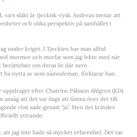
 vars släkt är tjeckisk-rysk. Andreas menar att
nheter och olika perspektiv på samhället i
g under kriget. I Tjeckien har man alltid
 med mormor och morfar som jag lekte med när
gt berättelser om deras liv där nere.
vt ha nytta av som nämndeman, förklarar han.
r uppdraget efter Chatrine Pålsson Ahlgren (KD).
 ansåg att det var dags att lämna över det till
gande röst sade genast ”ja”. Men det krävdes
iciellt yttrande.
, att jag inte hade så mycket erfarenhet. Det var