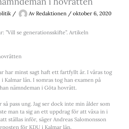
r nämndeman i hovrätten
litik
/
Av
Redaktionen
/
oktober 6, 2020
 ”Vill se generationsskifte”. Artikeln
hovrätten
har minst sagt haft ett fartfyllt år. I våras tog
i Kalmar län. I somras tog han examen på
 han nämndeman i Göta hovrätt.
är så pass ung. Jag ser dock inte min ålder som
 man ta sig an ett uppdrag för att växa in i
 att ställas inför, säger Andreas Salomonsson
deposten för KDU i Kalmar län.