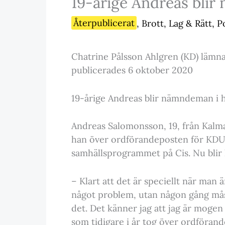
19-årige Andreas bli
Återpublicerat
,
Brott, Lag & Rätt
,
Po
Chatrine Pålsson Ahlgren (KD) lämnar:
publicerades 6 oktober 2020
19-årige Andreas blir nämndeman i 
Andreas Salomonsson, 19, från Kalmar 
han över ordförandeposten för KDU 
samhällsprogrammet på Cis. Nu blir
– Klart att det är speciellt när man 
något problem, utan någon gång måste
det. Det känner jag att jag är mogen
som tidigare i år tog över ordföran