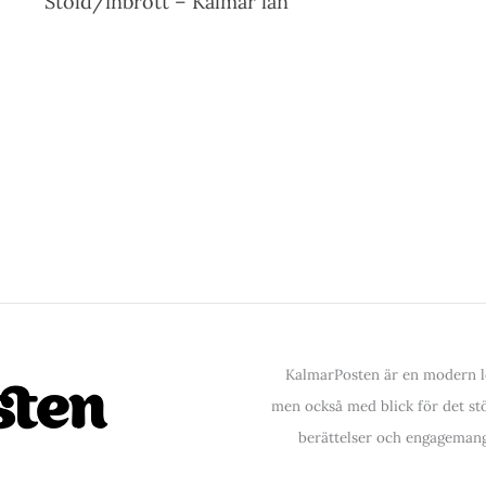
Stöld/inbrott – Kalmar län
KalmarPosten är en modern lo
men också med blick för det stör
berättelser och engagemang