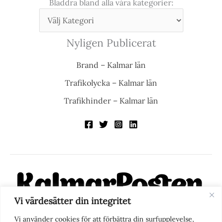
Bläddra bland alla våra kategorier:
Nyligen Publicerat
Brand – Kalmar län
Trafikolycka – Kalmar län
Trafikhinder – Kalmar län
Vi värdesätter din integritet
KalmarPosten är en modern lokalnyhetstidning på nätet. Med
Vi använder cookies för att förbättra din surfupplevelse,
fokus på Kalmarregionen, men också med blick för det större