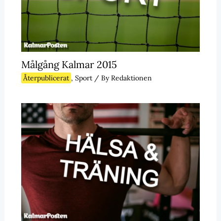
Målgång Kalmar 2015
Återpublicerat
,
Sport
/ By
Redaktionen