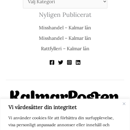
Nyligen Publicerat
Misshandel – Kalmar län
Misshandel – Kalmar län
Rattfylleri – Kalmar län
Vi värdesätter din integritet
KalmarPosten är en modern lokalnyhetstidning på nätet. Med
Vi använder cookies för att förbättra din surfupplevelse,
fokus på Kalmarregionen, men också med blick för det större
visa personligt anpassade annonser eller innehåll och
perspektivet, vill vi vara din självklara kanal för nyheter,