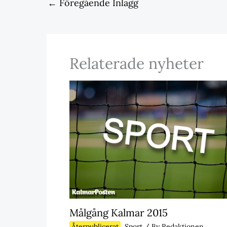
←
Föregående Inlägg
Relaterade nyheter
Målgång Kalmar 2015
Återpublicerat
,
Sport
/ By
Redaktionen