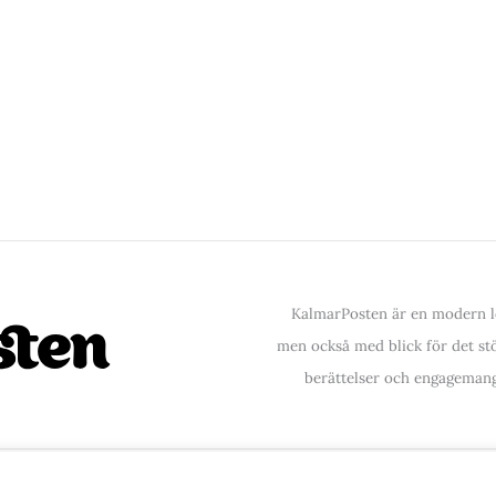
KalmarPosten är en modern lo
men också med blick för det stör
berättelser och engagemang