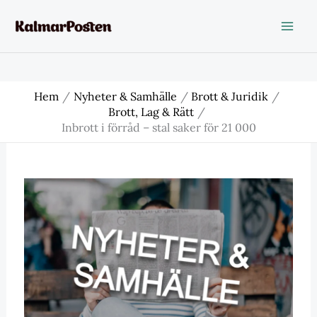
Hoppa
till
innehåll
Hem
Nyheter & Samhälle
Brott & Juridik
Brott, Lag & Rätt
Inbrott i förråd – stal saker för 21 000