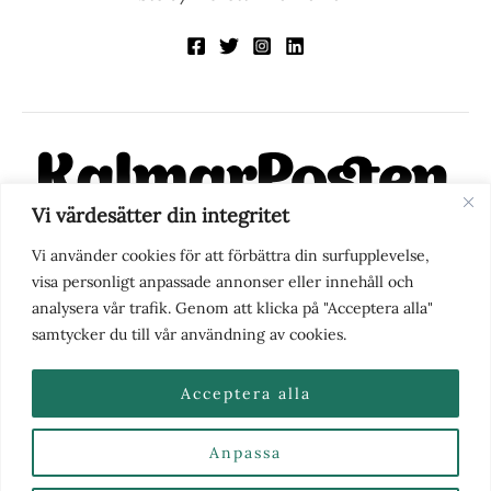
Vi värdesätter din integritet
KalmarPosten är en modern lokalnyhetstidning på nätet. Med
Vi använder cookies för att förbättra din surfupplevelse,
fokus på Kalmarregionen, men också med blick för det större
visa personligt anpassade annonser eller innehåll och
perspektivet, vill vi vara din självklara kanal för nyheter,
analysera vår trafik. Genom att klicka på "Acceptera alla"
berättelser och engagemang. KalmarPosten grundades 1988 och
samtycker du till vår användning av cookies.
fick nya ägare 2025.
Acceptera alla
Anpassa
Nyhetstips eller frågor?
Kontakta oss
| Copyright ©
2026 | Kalmarposten.se |
Se alla Kategorier & Ämnen