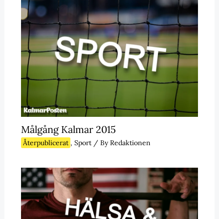
Målgång Kalmar 2015
Återpublicerat
,
Sport
/ By
Redaktionen