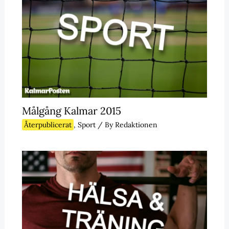
Målgång Kalmar 2015
Återpublicerat
,
Sport
/ By
Redaktionen