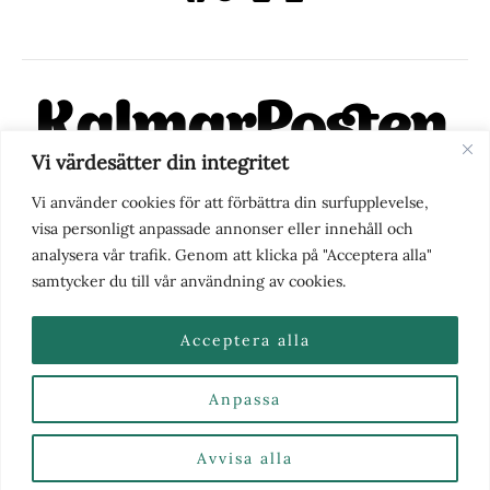
Vi värdesätter din integritet
KalmarPosten är en modern lokalnyhetstidning på nätet. Med
Vi använder cookies för att förbättra din surfupplevelse,
fokus på Kalmarregionen, men också med blick för det större
visa personligt anpassade annonser eller innehåll och
perspektivet, vill vi vara din självklara kanal för nyheter,
analysera vår trafik. Genom att klicka på "Acceptera alla"
berättelser och engagemang. KalmarPosten grundades 1988 och
samtycker du till vår användning av cookies.
fick nya ägare 2025.
Acceptera alla
Anpassa
Nyhetstips eller frågor?
Kontakta oss
| Copyright ©
2026 | Kalmarposten.se |
Se alla Kategorier & Ämnen
här
Avvisa alla