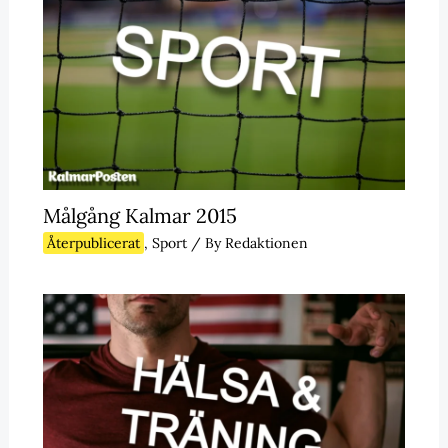
Målgång Kalmar 2015
Återpublicerat
,
Sport
/ By
Redaktionen