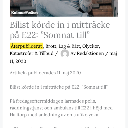
Bilist körde in i mitträcke
på E22: ”Somnat till”
Återpublicerat
,
Brott, Lag & Rätt
,
Olyckor,
Katastrofer & Tillbud
/
Av
Redaktionen
/
maj
11, 2020
Artikeln publicerades 11 maj 2020
Bilist körde in i mitträcke på E22: ”Somnat till”
På fredagseftermiddagen larmades polis,
räddningstjänst och ambulans till E22 i höjd med
Halltorp med anledning av en trafikolycka.