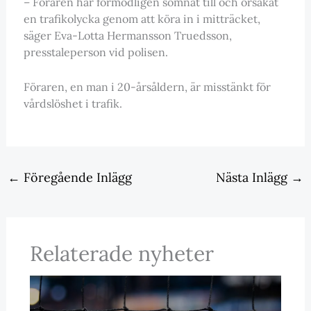
– Föraren har förmodligen somnat till och orsakat
en trafikolycka genom att köra in i mitträcket‚
säger Eva-Lotta Hermansson Truedsson,
presstaleperson vid polisen.
Föraren, en man i 20-årsåldern, är misstänkt för
vårdslöshet i trafik.
←
Föregående Inlägg
Nästa Inlägg
→
Relaterade nyheter