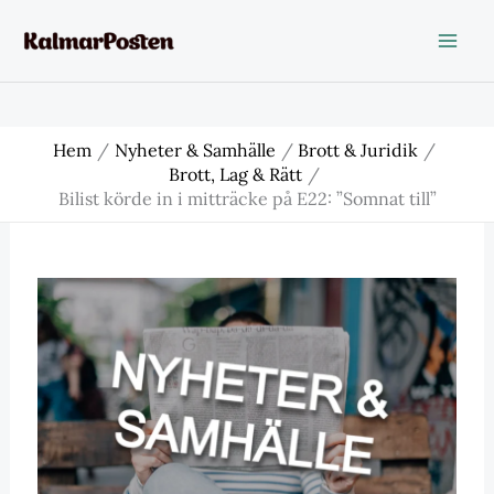
Hoppa
till
innehåll
Hem
Nyheter & Samhälle
Brott & Juridik
Brott, Lag & Rätt
Bilist körde in i mitträcke på E22: ”Somnat till”