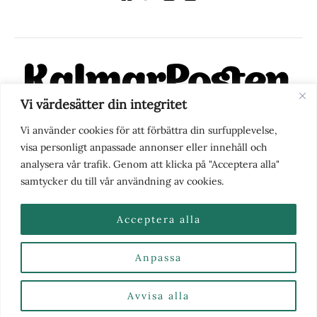
Vi värdesätter din integritet
KalmarPosten är en modern lokalnyhetstidning på nätet. Med
Vi använder cookies för att förbättra din surfupplevelse,
fokus på Kalmarregionen, men också med blick för det större
visa personligt anpassade annonser eller innehåll och
perspektivet, vill vi vara din självklara kanal för nyheter,
analysera vår trafik. Genom att klicka på "Acceptera alla"
berättelser och engagemang. KalmarPosten grundades 1988 och
samtycker du till vår användning av cookies.
fick nya ägare 2025.
Acceptera alla
Anpassa
Nyhetstips eller frågor?
Kontakta oss
| Copyright ©
2026 | Kalmarposten.se |
Se alla Kategorier & Ämnen
här
Avvisa alla