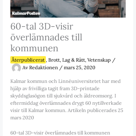
60-tal 3D-visir
överlämnades till
kommunen
Återpublicerat
,
Brott, Lag & Rätt
,
Vetenskap
/
Av
Redaktionen
/
mars 25, 2020
Kalmar kommun och Linnéuniversitetet har med
hjälp av frivilliga tagit fram 3D-printade
skyddsglasögon till sjukvård och äldreomsorg. I
eftermiddag överlämnades drygt 60 nytillverkade
visir till Kalmar kommun. Artikeln publicerades 25
mars 2020
60-tal 3D-visir överlämnades till kommunen