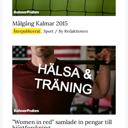
Målgång Kalmar 2015
Återpublicerat
,
Sport
/ By
Redaktionen
”Women in red” samlade in pengar till
hjärtforskning