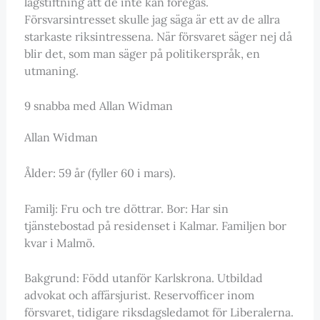
lagstiftning att de inte kan föregås.
Försvarsintresset skulle jag säga är ett av de allra
starkaste riksintressena. När försvaret säger nej då
blir det, som man säger på politikerspråk, en
utmaning.
9 snabba med Allan Widman
Allan Widman
Ålder: 59 år (fyller 60 i mars).
Familj: Fru och tre döttrar. Bor: Har sin
tjänstebostad på residenset i Kalmar. Familjen bor
kvar i Malmö.
Bakgrund: Född utanför Karlskrona. Utbildad
advokat och affärsjurist. Reservofficer inom
försvaret, tidigare riksdagsledamot för Liberalerna.