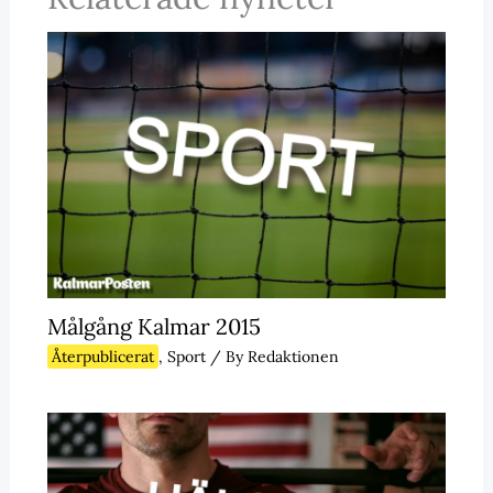
Målgång Kalmar 2015
Återpublicerat
,
Sport
/ By
Redaktionen