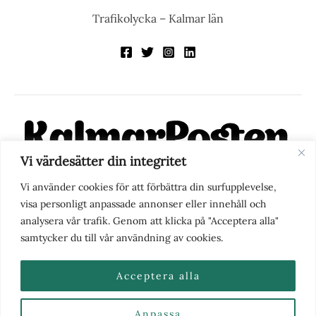
Trafikolycka – Kalmar län
Vi värdesätter din integritet
KalmarPosten är en modern lokalnyhetstidning på nätet. Med
Vi använder cookies för att förbättra din surfupplevelse,
fokus på Kalmarregionen, men också med blick för det större
visa personligt anpassade annonser eller innehåll och
perspektivet, vill vi vara din självklara kanal för nyheter,
analysera vår trafik. Genom att klicka på "Acceptera alla"
berättelser och engagemang. KalmarPosten grundades 1988 och
samtycker du till vår användning av cookies.
fick nya ägare 2025.
Acceptera alla
Anpassa
Nyhetstips eller frågor?
Kontakta oss
| Copyright ©