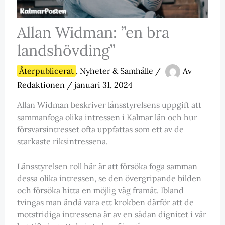
Allan Widman: ”en bra
landshövding”
Återpublicerat
,
Nyheter & Samhälle
/
Av
Redaktionen
/
januari 31, 2024
Allan Widman beskriver länsstyrelsens uppgift att
sammanfoga olika intressen i Kalmar län och hur
försvarsintresset ofta uppfattas som ett av de
starkaste riksintressena.
Länsstyrelsen roll här är att försöka foga samman
dessa olika intressen, se den övergripande bilden
och försöka hitta en möjlig väg framåt. Ibland
tvingas man ändå vara ett krokben därför att de
motstridiga intressena är av en sådan dignitet i vår