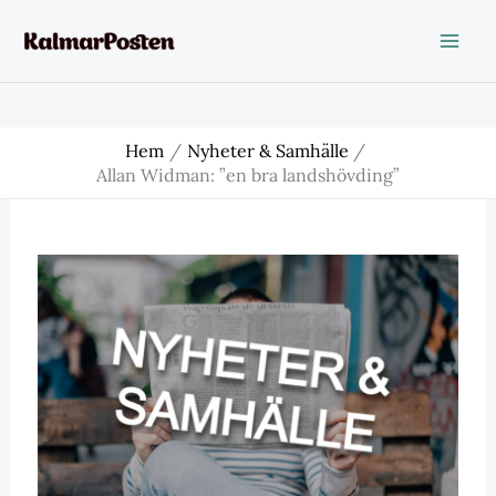
Hoppa
till
innehåll
Hem
Nyheter & Samhälle
Allan Widman: ”en bra landshövding”