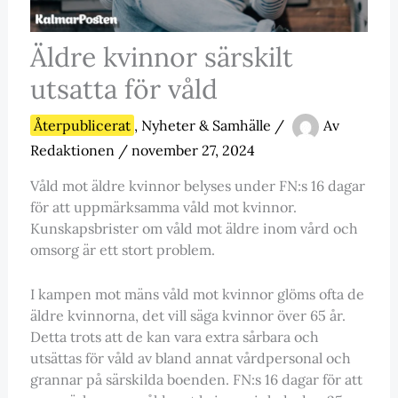
Äldre kvinnor särskilt
utsatta för våld
Återpublicerat
,
Nyheter & Samhälle
/
Av
Redaktionen
/
november 27, 2024
Våld mot äldre kvinnor belyses under FN:s 16 dagar
för att uppmärksamma våld mot kvinnor.
Kunskapsbrister om våld mot äldre inom vård och
omsorg är ett stort problem.
I kampen mot mäns våld mot kvinnor glöms ofta de
äldre kvinnorna, det vill säga kvinnor över 65 år.
Detta trots att de kan vara extra sårbara och
utsättas för våld av bland annat vårdpersonal och
grannar på särskilda boenden. FN:s 16 dagar för att