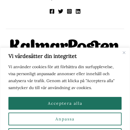
Vi värdesätter din integritet
KalmarPosten är en modern lokalnyhetstidning på nätet. Med
Vi använder cookies för att förbättra din surfupplevelse,
fokus på Kalmarregionen, men också med blick för det större
visa personligt anpassade annonser eller innehåll och
perspektivet, vill vi vara din självklara kanal för nyheter,
analysera vår trafik. Genom att klicka på "Acceptera alla"
berättelser och engagemang. KalmarPosten grundades 1988 och
samtycker du till vår användning av cookies.
fick nya ägare 2025.
Acceptera alla
Anpassa
Nyhetstips eller frågor?
Kontakta oss
| Copyright ©
2026 | Kalmarposten.se |
Se alla Kategorier & Ämnen