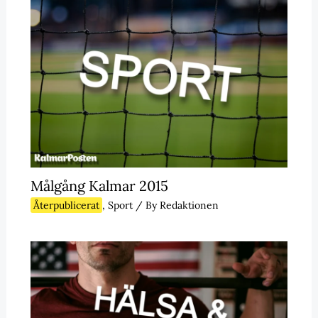
Målgång Kalmar 2015
Återpublicerat
,
Sport
/ By
Redaktionen