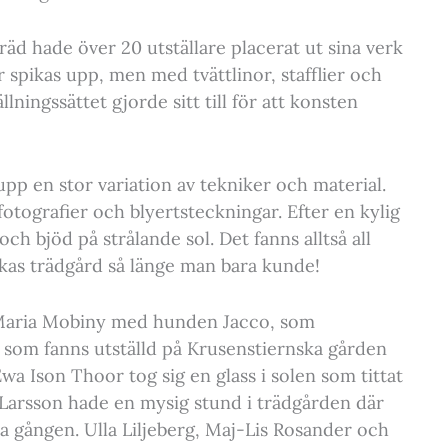
äd hade över 20 utställare placerat ut sina verk
r spikas upp, men med tvättlinor, stafflier och
ningssättet gjorde sitt till för att konsten
pp en stor variation av tekniker och material.
 fotografier och blyertsteckningar. Efter en kylig
h bjöd på strålande sol. Det fanns alltså all
skas trädgård så länge man bara kunde!
Maria Mobiny med hunden Jacco, som
lar som fanns utställd på Krusenstiernska gården
a Ison Thoor tog sig en glass i solen som tittat
r Larsson hade en mysig stund i trädgården där
rsta gången. Ulla Liljeberg, Maj-Lis Rosander och