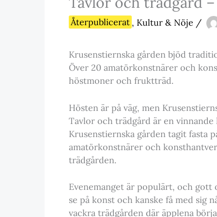
Tavlor och trädgård 
Återpublicerat
,
Kultur & Nöje
/
Krusenstiernska gården bjöd tradition
Över 20 amatörkonstnärer och konst
höstmoner och fruktträd.
Hösten är på väg, men Krusenstierns
Tavlor och trädgård är en vinnande
Krusenstiernska gården tagit fasta på
amatörkonstnärer och konsthantverka
trädgården.
Evenemanget är populärt, och gott om
se på konst och kanske få med sig n
vackra trädgården där äpplena börj