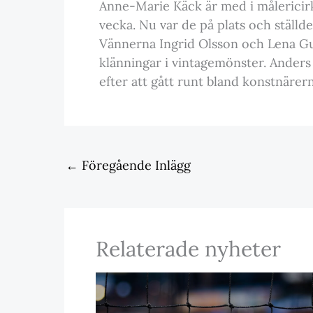
Anne-Marie Käck är med i målericirk
vecka. Nu var de på plats och ställde
Vännerna Ingrid Olsson och Lena Gun
klänningar i vintagemönster. Anders
efter att gått runt bland konstnärer
←
Föregående Inlägg
Relaterade nyheter