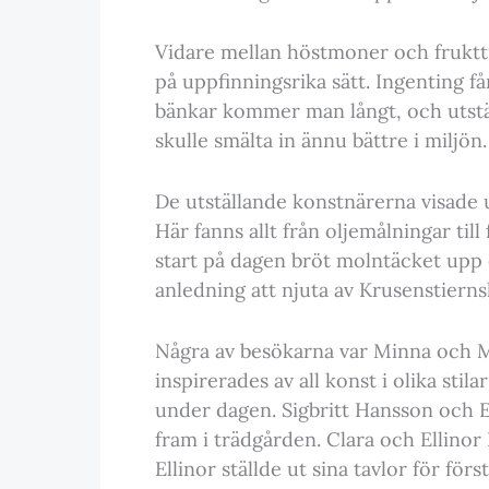
Vidare mellan höstmoner och frukttr
på uppfinningsrika sätt. Ingenting få
bänkar kommer man långt, och utställ
skulle smälta in ännu bättre i miljön.
De utställande konstnärerna visade u
Här fanns allt från oljemålningar till
start på dagen bröt molntäcket upp oc
anledning att njuta av Krusenstiern
Några av besökarna var Minna och 
inspirerades av all konst i olika sti
under dagen. Sigbritt Hansson och Ew
fram i trädgården. Clara och Ellino
Ellinor ställde ut sina tavlor för fö