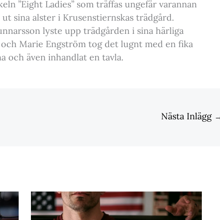
eln ”Eight Ladies” som träffas ungefär varannan
 ut sina alster i Krusenstiernskas trädgård.
narsson lyste upp trädgården i sina härliga
 och Marie Engström tog det lugnt med en fika
na och även inhandlat en tavla.
Nästa Inlägg