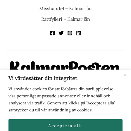
Misshandel – Kalmar län
Rattfylleri – Kalmar län
Vi värdesätter din integritet
KalmarPosten är en modern lokalnyhetstidning på nätet. Med
Vi använder cookies för att förbättra din surfupplevelse,
fokus på Kalmarregionen, men också med blick för det större
visa personligt anpassade annonser eller innehåll och
perspektivet, vill vi vara din självklara kanal för nyheter,
analysera vår trafik. Genom att klicka på "Acceptera alla"
berättelser och engagemang. KalmarPosten grundades 1988 och
samtycker du till vår användning av cookies.
fick nya ägare 2025.
Acceptera alla