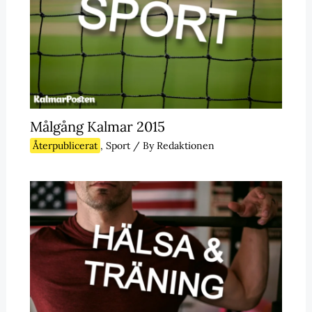
Målgång Kalmar 2015
Återpublicerat
,
Sport
/ By
Redaktionen