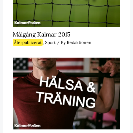
Målgång Kalmar 2015
Återpublicerat
,
Sport
/ By
Redaktionen