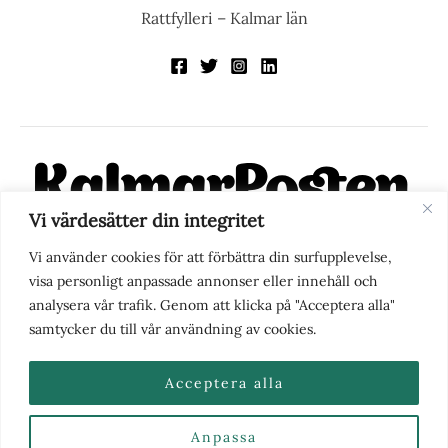
Rattfylleri – Kalmar län
Vi värdesätter din integritet
KalmarPosten är en modern lokalnyhetstidning på nätet. Med
Vi använder cookies för att förbättra din surfupplevelse,
fokus på Kalmarregionen, men också med blick för det större
visa personligt anpassade annonser eller innehåll och
perspektivet, vill vi vara din självklara kanal för nyheter,
analysera vår trafik. Genom att klicka på "Acceptera alla"
berättelser och engagemang. KalmarPosten grundades 1988 och
samtycker du till vår användning av cookies.
fick nya ägare 2025.
Acceptera alla
Anpassa
Nyhetstips eller frågor?
Kontakta oss
| Copyright ©