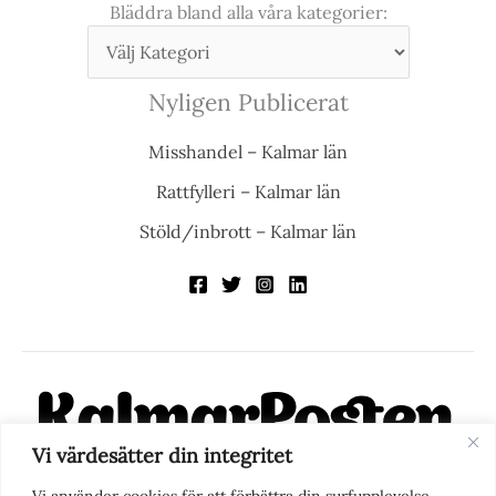
Bläddra bland alla våra kategorier:
Nyligen Publicerat
Misshandel – Kalmar län
Rattfylleri – Kalmar län
Stöld/inbrott – Kalmar län
Vi värdesätter din integritet
KalmarPosten är en modern lokalnyhetstidning på nätet. Med
Vi använder cookies för att förbättra din surfupplevelse,
fokus på Kalmarregionen, men också med blick för det större