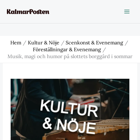
Hoppa
till
innehåll
Hem
Kultur & Nöje
Scenkonst & Evenemang
Föreställningar & Evenemang
Musik, magi och humor på slottets borggård i sommar