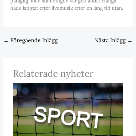
påtaglig, men stämningen var god ändå! Många
hade längtat efter livemusik efter en lång tid utan.
←
Föregående Inlägg
Nästa Inlägg
→
Relaterade nyheter