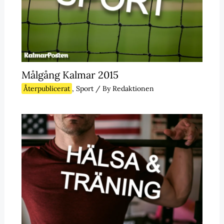
Målgång Kalmar 2015
Återpublicerat
,
Sport
/ By
Redaktionen