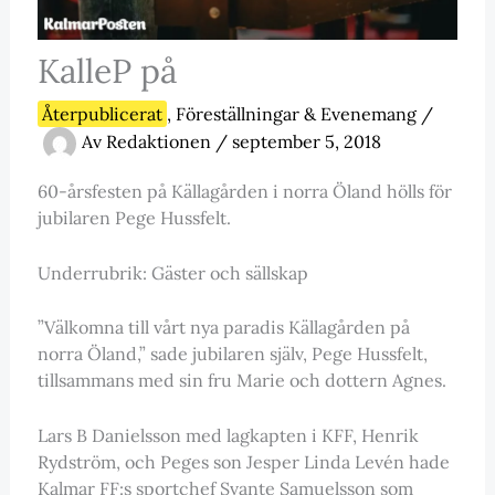
KalleP på
Återpublicerat
,
Föreställningar & Evenemang
/
Av
Redaktionen
/
september 5, 2018
60-årsfesten på Källagården i norra Öland hölls för
jubilaren Pege Hussfelt.
Underrubrik: Gäster och sällskap
”Välkomna till vårt nya paradis Källagården på
norra Öland,” sade jubilaren själv, Pege Hussfelt,
tillsammans med sin fru Marie och dottern Agnes.
Lars B Danielsson med lagkapten i KFF, Henrik
Rydström, och Peges son Jesper Linda Levén hade
Kalmar FF:s sportchef Svante Samuelsson som