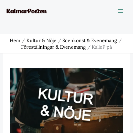
Hoppa
till
innehåll
Hem
Kultur & Nöje
Scenkonst & Evenemang
Föreställningar & Evenemang
KalleP på