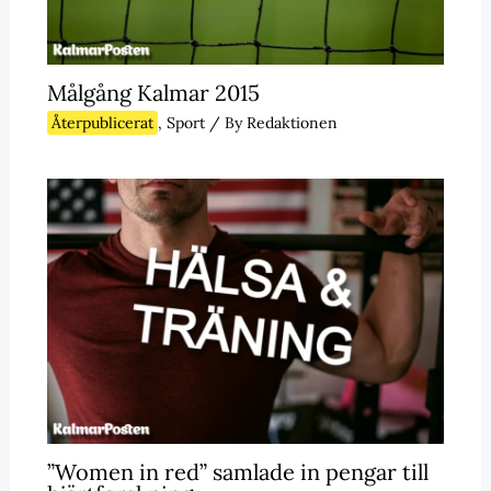
Målgång Kalmar 2015
Återpublicerat
,
Sport
/ By
Redaktionen
”Women in red” samlade in pengar till