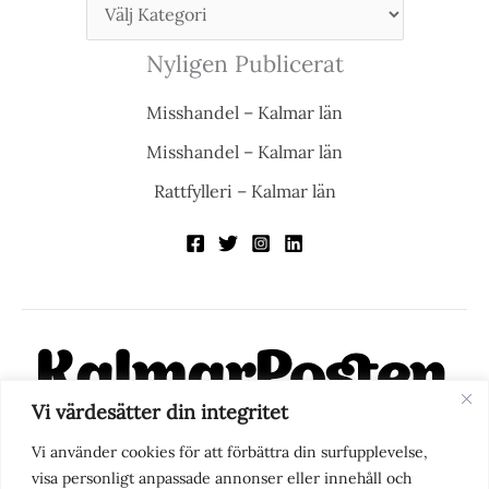
Nyligen Publicerat
Misshandel – Kalmar län
Misshandel – Kalmar län
Rattfylleri – Kalmar län
Vi värdesätter din integritet
KalmarPosten är en modern lokalnyhetstidning på nätet. Med
Vi använder cookies för att förbättra din surfupplevelse,
fokus på Kalmarregionen, men också med blick för det större
visa personligt anpassade annonser eller innehåll och
perspektivet, vill vi vara din självklara kanal för nyheter,