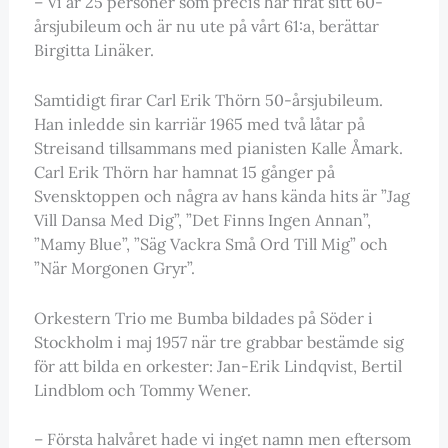
– Vi är 25 personer som precis har firat sitt 60-
årsjubileum och är nu ute på vårt 61:a, berättar
Birgitta Linäker.
Samtidigt firar Carl Erik Thörn 50-årsjubileum.
Han inledde sin karriär 1965 med två låtar på
Streisand tillsammans med pianisten Kalle Åmark.
Carl Erik Thörn har hamnat 15 gånger på
Svensktoppen och några av hans kända hits är ”Jag
Vill Dansa Med Dig”, ”Det Finns Ingen Annan”,
”Mamy Blue”, ”Säg Vackra Små Ord Till Mig” och
”När Morgonen Gryr”.
Orkestern Trio me Bumba bildades på Söder i
Stockholm i maj 1957 när tre grabbar bestämde sig
för att bilda en orkester: Jan-Erik Lindqvist, Bertil
Lindblom och Tommy Wener.
– Första halvåret hade vi inget namn men eftersom