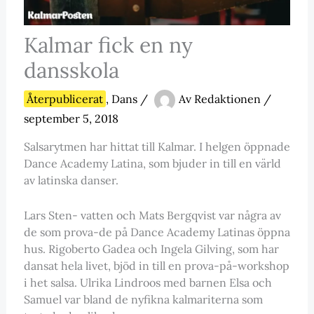
Kalmar fick en ny
dansskola
Återpublicerat
,
Dans
/
Av
Redaktionen
/
september 5, 2018
Salsarytmen har hittat till Kalmar. I helgen öppnade
Dance Academy Latina, som bjuder in till en värld
av latinska danser.
Lars Sten- vatten och Mats Bergqvist var några av
de som prova-de på Dance Academy Latinas öppna
hus. Rigoberto Gadea och Ingela Gilving, som har
dansat hela livet, bjöd in till en prova-på-workshop
i het salsa. Ulrika Lindroos med barnen Elsa och
Samuel var bland de nyfikna kalmariterna som