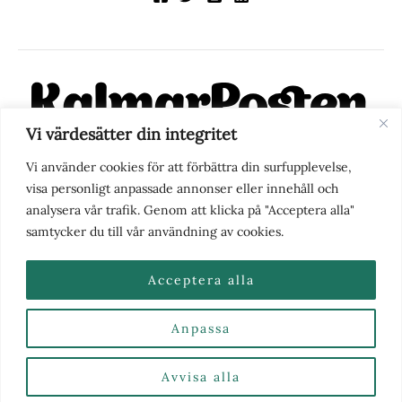
Vi värdesätter din integritet
KalmarPosten är en modern lokalnyhetstidning på nätet. Med
Vi använder cookies för att förbättra din surfupplevelse,
fokus på Kalmarregionen, men också med blick för det större
visa personligt anpassade annonser eller innehåll och
perspektivet, vill vi vara din självklara kanal för nyheter,
analysera vår trafik. Genom att klicka på "Acceptera alla"
berättelser och engagemang. KalmarPosten grundades 1988 och
samtycker du till vår användning av cookies.
fick nya ägare 2025.
Acceptera alla
Anpassa
Nyhetstips eller frågor?
Kontakta oss
| Copyright ©
2026 | Kalmarposten.se |
Se alla Kategorier & Ämnen
här
Avvisa alla