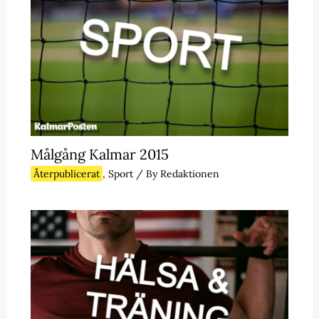
Målgång Kalmar 2015
Återpublicerat
,
Sport
/ By
Redaktionen