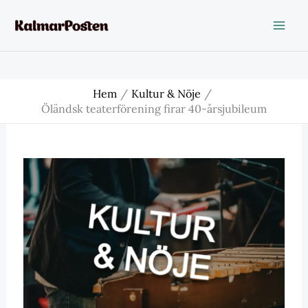
Hoppa
till
innehåll
Hem
Kultur & Nöje
Öländsk teaterförening firar 40-årsjubileum