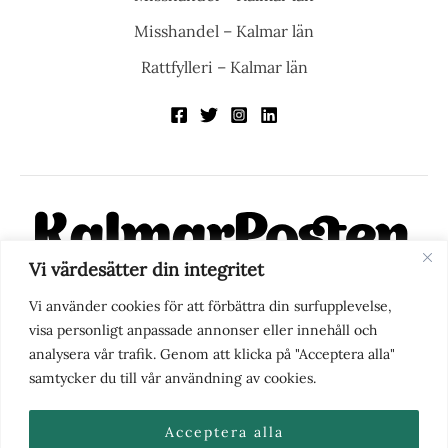
Misshandel – Kalmar län
Rattfylleri – Kalmar län
Vi värdesätter din integritet
KalmarPosten är en modern lokalnyhetstidning på nätet. Med
Vi använder cookies för att förbättra din surfupplevelse,
fokus på Kalmarregionen, men också med blick för det större
visa personligt anpassade annonser eller innehåll och
perspektivet, vill vi vara din självklara kanal för nyheter,
analysera vår trafik. Genom att klicka på "Acceptera alla"
berättelser och engagemang. KalmarPosten grundades 1988 och
samtycker du till vår användning av cookies.
fick nya ägare 2025.
Acceptera alla