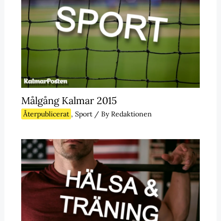
Målgång Kalmar 2015
Återpublicerat
,
Sport
/ By
Redaktionen