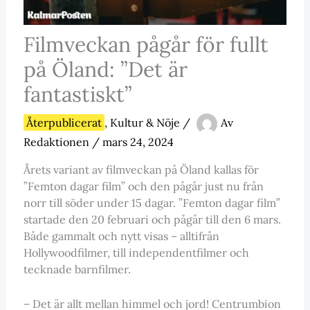
Filmveckan pågår för fullt
på Öland: ”Det är
fantastiskt”
Återpublicerat
,
Kultur & Nöje
/
Av
Redaktionen
/
mars 24, 2024
Årets variant av filmveckan på Öland kallas för
”Femton dagar film” och den pågår just nu från
norr till söder under 15 dagar. ”Femton dagar film”
startade den 20 februari och pågår till den 6 mars.
Både gammalt och nytt visas – alltifrån
Hollywoodfilmer, till independentfilmer och
tecknade barnfilmer.
– Det är allt mellan himmel och jord! Centrumbion