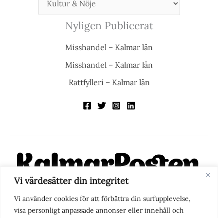
Nyligen Publicerat
Misshandel – Kalmar län
Misshandel – Kalmar län
Rattfylleri – Kalmar län
Vi värdesätter din integritet
KalmarPosten är en modern lokalnyhetstidning på nätet. Med
Vi använder cookies för att förbättra din surfupplevelse,
fokus på Kalmarregionen, men också med blick för det större
visa personligt anpassade annonser eller innehåll och
perspektivet, vill vi vara din självklara kanal för nyheter,