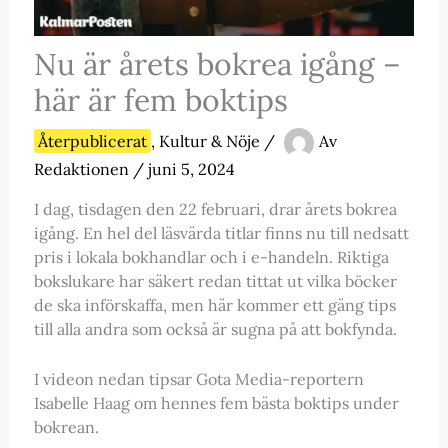
Nu är årets bokrea igång –
här är fem boktips
Återpublicerat
,
Kultur & Nöje
/
Av
Redaktionen
/
juni 5, 2024
I dag, tisdagen den 22 februari, drar årets bokrea
igång. En hel del läsvärda titlar finns nu till nedsatt
pris i lokala bokhandlar och i e-handeln. Riktiga
bokslukare har säkert redan tittat ut vilka böcker
de ska införskaffa, men här kommer ett gäng tips
till alla andra som också är sugna på att bokfynda.
I videon nedan tipsar Gota Media-reportern
Isabelle Haag om hennes fem bästa boktips under
bokrean.