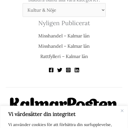
Nyligen Publicerat
Misshandel – Kalmar län
Misshandel – Kalmar län
Rattfylleri – Kalmar län
Vi värdesätter din integritet
KalmarPosten är en modern lokalnyhetstidning på nätet. Med
Vi använder cookies för att förbättra din surfupplevelse,
fokus på Kalmarregionen, men också med blick för det större