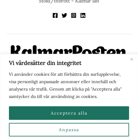
Stöld/inbrott – Kalmar län
Vi värdesätter din integritet
KalmarPosten är en modern lokalnyhetstidning på nätet. Med
Vi använder cookies för att förbättra din surfupplevelse,
fokus på Kalmarregionen, men också med blick för det större
visa personligt anpassade annonser eller innehåll och
perspektivet, vill vi vara din självklara kanal för nyheter,
analysera vår trafik. Genom att klicka på "Acceptera alla"
berättelser och engagemang. KalmarPosten grundades 1988 och
samtycker du till vår användning av cookies.
fick nya ägare 2025.
Acceptera alla
Anpassa
Nyhetstips eller frågor?
Kontakta oss
| Copyright ©