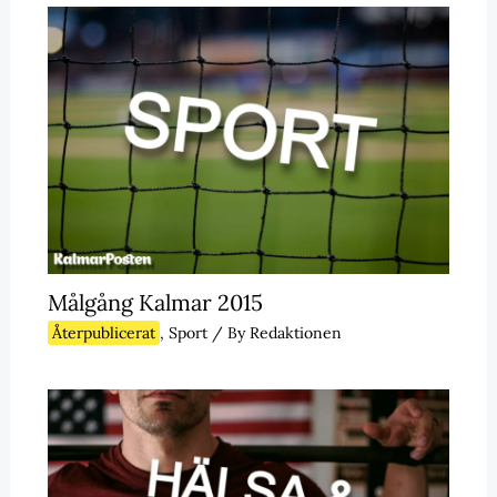
Målgång Kalmar 2015
Återpublicerat
,
Sport
/ By
Redaktionen