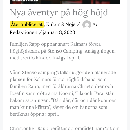
Nya äventyr på hög höjd
Återpublicerat
,
Kultur & Nöje
/
Av
Redaktionen
/
januari 8, 2020
Familjen Rapp öppnar snart Kalmars första
höghöjdsbana på Stensö Camping. Anläggningen,
med trettio hinder, invigs i april.
Vänd Stensö campings tallar utgör den planerade
platsen för Kalmars första höghöjdsbana, som
familjen Rapp, med föräldrarna Christopher och
Josefin samt döttrarna Noomi, Tila och Tora, står
bakom satsningen. ”Där, där, där och där kommer
man kunna klättra”, säger de om banorna som
beräknas öppna i april.
Christopher Rapp berättar att området har gott om