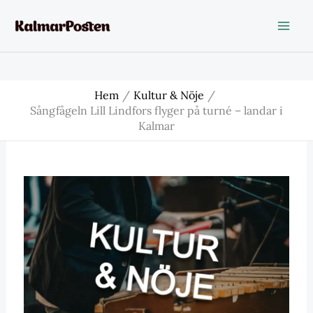
Hoppa
till
innehåll
Hem
Kultur & Nöje
Sångfågeln Lill Lindfors flyger på turné – landar i
Kalmar