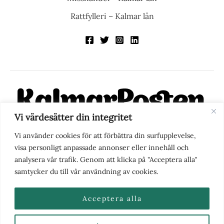
Rattfylleri – Kalmar län
Vi värdesätter din integritet
KalmarPosten är en modern lokalnyhetstidning på nätet. Med
Vi använder cookies för att förbättra din surfupplevelse,
fokus på Kalmarregionen, men också med blick för det större
visa personligt anpassade annonser eller innehåll och
perspektivet, vill vi vara din självklara kanal för nyheter,
analysera vår trafik. Genom att klicka på "Acceptera alla"
berättelser och engagemang. KalmarPosten grundades 1988 och
samtycker du till vår användning av cookies.
fick nya ägare 2025.
Acceptera alla