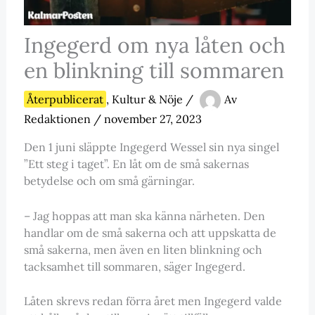
Ingegerd om nya låten och
en blinkning till sommaren
Återpublicerat
,
Kultur & Nöje
/
Av
Redaktionen
/
november 27, 2023
Den 1 juni släppte Ingegerd Wessel sin nya singel
”Ett steg i taget”. En låt om de små sakernas
betydelse och om små gärningar.
– Jag hoppas att man ska känna närheten. Den
handlar om de små sakerna och att uppskatta de
små sakerna, men även en liten blinkning och
tacksamhet till sommaren, säger Ingegerd.
Låten skrevs redan förra året men Ingegerd valde