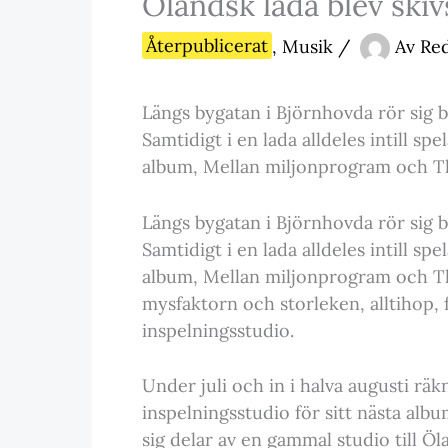
Öländsk lada blev ski
Återpublicerat
,
Musik
/
Av
Re
Längs bygatan i Björnhovda rör sig 
Samtidigt i en lada alldeles intill s
album, Mellan miljonprogram och Tha
Längs bygatan i Björnhovda rör sig 
Samtidigt i en lada alldeles intill s
album, Mellan miljonprogram och Tha
mysfaktorn och storleken, alltihop, 
inspelningsstudio.
Under juli och in i halva augusti r
inspelningsstudio för sitt nästa al
sig delar av en gammal studio till Ö