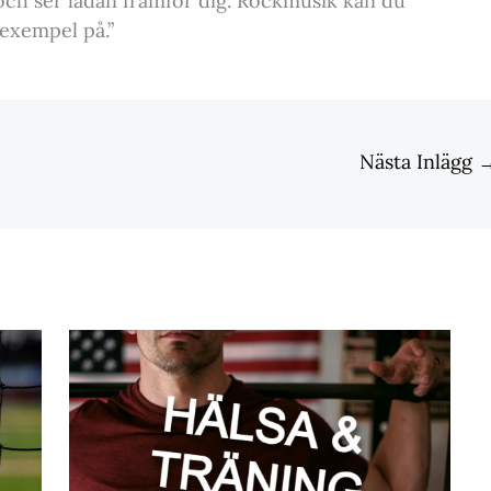
 och ser ladan framför dig. Rockmusik kan du
 exempel på.”
Nästa Inlägg