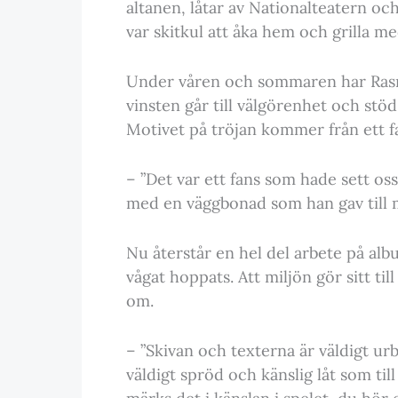
altanen, låtar av Nationalteatern oc
var skitkul att åka hem och grilla m
Under våren och sommaren har Rasmu
vinsten går till välgörenhet och stö
Motivet på tröjan kommer från ett fan
– ”Det var ett fans som hade sett oss 
med en väggbonad som han gav till mig
Nu återstår en hel del arbete på al
vågat hoppats. Att miljön gör sitt ti
om.
– ”Skivan och texterna är väldigt ur
väldigt spröd och känslig låt som til