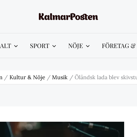
ALT
SPORT
NÖJE
FÖRETAG &
m
Kultur & Nöje
Musik
Öländsk lada blev skivst