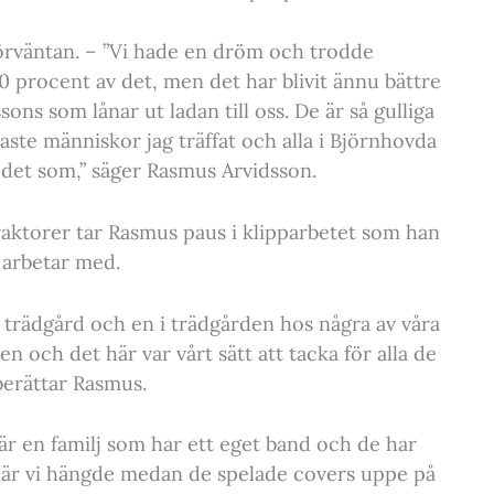
örväntan. – ”Vi hade en dröm och trodde
30 procent av det, men det har blivit ännu bättre
ns som lånar ut ladan till oss. De är så gulliga
llaste människor jag träffat och alla i Björnhovda
 det som,” säger Rasmus Arvidsson.
raktorer tar Rasmus paus i klipparbetet som han
 arbetar med.
in trädgård och en i trädgården hos några av våra
n och det här var vårt sätt att tacka för alla de
 berättar Rasmus.
är en familj som har ett eget band och de har
e där vi hängde medan de spelade covers uppe på