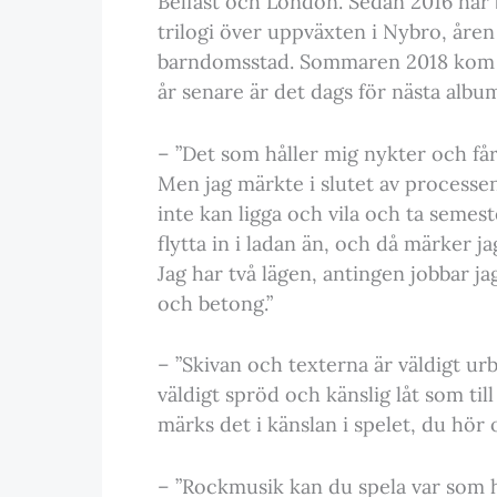
Belfast och London. Sedan 2016 har
trilogi över uppväxten i Nybro, åren
barndomsstad. Sommaren 2018 kom tr
år senare är det dags för nästa albu
– ”Det som håller mig nykter och får 
Men jag märkte i slutet av processen 
inte kan ligga och vila och ta semeste
flytta in i ladan än, och då märker ja
Jag har två lägen, antingen jobbar ja
och betong.”
– ”Skivan och texterna är väldigt ur
väldigt spröd och känslig låt som til
märks det i känslan i spelet, du hör 
– ”Rockmusik kan du spela var som he