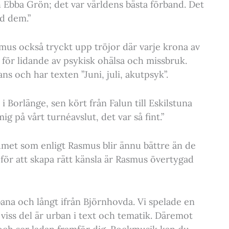
h Ebba Grön; det var världens bästa förband. Det
ed dem.”
s också tryckt upp tröjor där varje krona av
d för lidande av psykisk ohälsa och missbruk.
s och har texten ”Juni, juli, akutpsyk”.
i Borlänge, sen kört från Falun till Eskilstuna
 på vårt turnéavslut, det var så fint.”
bumet som enligt Rasmus blir ännu bättre än de
ll för att skapa rätt känsla är Rasmus övertygad
bana och långt ifrån Björnhovda. Vi spelade en
l viss del är urban i text och tematik. Däremot