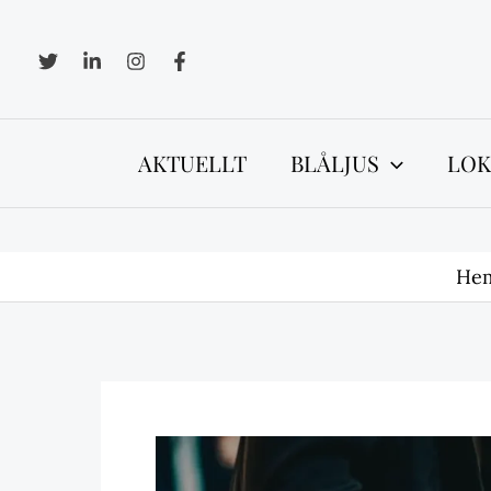
Hoppa
till
innehåll
AKTUELLT
BLÅLJUS
LOK
He