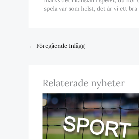
märks det i känslan i spelet, du hör
spela var som helst, det är vi ett bra
←
Föregående Inlägg
Relaterade nyheter