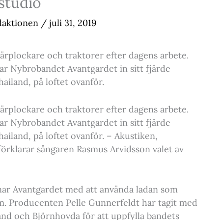
vstudio
daktionen
/
juli 31, 2019
bärplockare och traktorer efter dagens arbete.
pelar Nybrobandet Avantgardet in sitt fjärde
iland, på loftet ovanför.
bärplockare och traktorer efter dagens arbete.
pelar Nybrobandet Avantgardet in sitt fjärde
iland, på loftet ovanför. – Akustiken,
förklarar sångaren Rasmus Arvidsson valet av
äknar Avantgardet med att använda ladan som
bum. Producenten Pelle Gunnerfeldt har tagit med
land och Björnhovda för att uppfylla bandets