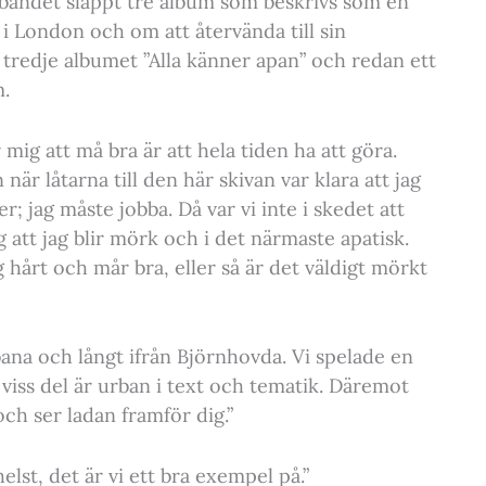
 bandet släppt tre album som beskrivs som en
 i London och om att återvända till sin
edje albumet ”Alla känner apan” och redan ett
m.
mig att må bra är att hela tiden ha att göra.
när låtarna till den här skivan var klara att jag
r; jag måste jobba. Då var vi inte i skedet att
g att jag blir mörk och i det närmaste apatisk.
g hårt och mår bra, eller så är det väldigt mörkt
bana och långt ifrån Björnhovda. Vi spelade en
l viss del är urban i text och tematik. Däremot
och ser ladan framför dig.”
lst, det är vi ett bra exempel på.”