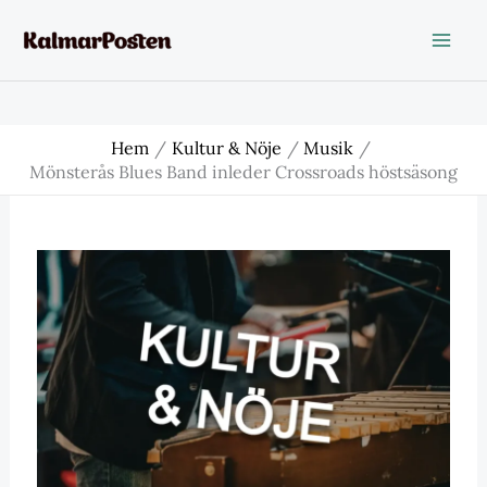
Hoppa
till
innehåll
Hem
Kultur & Nöje
Musik
Mönsterås Blues Band inleder Crossroads höstsäsong