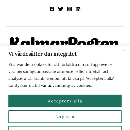
Vi värdesätter din integritet
KalmarPosten är en modern lokalnyhetstidning på nätet. Med
Vi använder cookies för att förbättra din surfupplevelse,
fokus på Kalmarregionen, men också med blick för det större
visa personligt anpassade annonser eller innehåll och
perspektivet, vill vi vara din självklara kanal för nyheter,
analysera vår trafik. Genom att klicka på "Acceptera alla"
berättelser och engagemang. KalmarPosten grundades 1988 och
samtycker du till vår användning av cookies.
fick nya ägare 2025.
Acceptera alla
Anpassa
Nyhetstips eller frågor?
Kontakta oss
| Copyright ©
2026 | Kalmarposten.se |
Se alla Kategorier & Ämnen